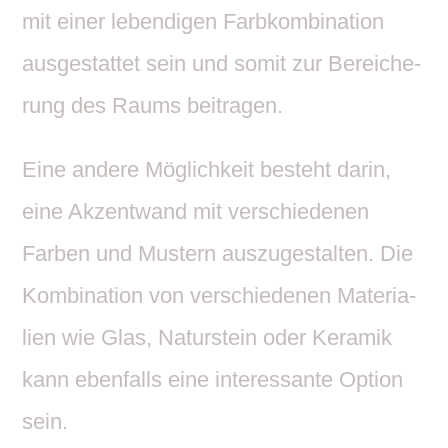
mit einer leben­digen Farb­kom­bi­na­tion
ausge­stattet sein und somit zur Berei­che­
rung des Raums beitragen.
Eine andere Möglich­keit besteht darin,
eine Akzent­wand mit verschie­denen
Farben und Mustern auszu­ge­stalten. Die
Kombi­na­tion von verschie­denen Mate­ria­
lien wie Glas, Natur­stein oder Keramik
kann eben­falls eine inter­es­sante Option
sein.