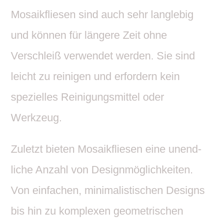
Mosa­ik­fliesen sind auch sehr lang­lebig
und können für längere Zeit ohne
Verschleiß verwendet werden. Sie sind
leicht zu reinigen und erfor­dern kein
spezi­elles Reini­gungs­mittel oder
Werkzeug.
Zuletzt bieten Mosa­ik­fliesen eine unend­
liche Anzahl von Design­mög­lich­keiten.
Von einfa­chen, mini­ma­lis­ti­schen Designs
bis hin zu komplexen geome­tri­schen