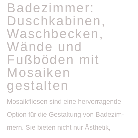
Bade­zimmer:
Dusch­ka­binen,
Wasch­be­cken,
Wände und
Fußböden mit
Mosaiken
gestalten
Mosa­ik­fliesen sind eine hervor­ra­gende
Option für die Gestal­tung von Bade­zim­
mern. Sie bieten nicht nur Ästhetik,