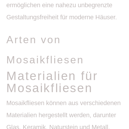
ermög­li­chen eine nahezu unbe­grenzte
Gestal­tungs­frei­heit für moderne Häuser.
Arten von
Mosaikfliesen
Mate­ria­lien für
Mosaikfliesen
Mosa­ik­fliesen können aus verschie­denen
Mate­ria­lien herge­stellt werden, darunter
Glas, Keramik, Natur­stein und Metall.