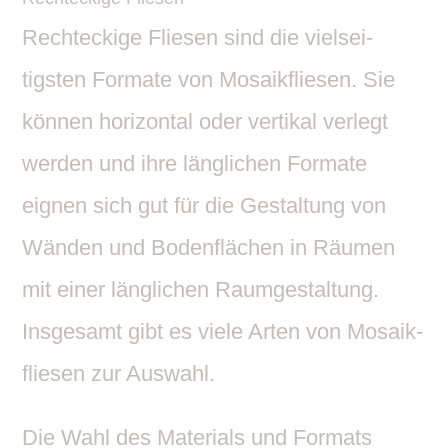
Recht­eckige Fliesen sind die viel­sei­
tigsten Formate von Mosa­ik­fliesen. Sie
können hori­zontal oder vertikal verlegt
werden und ihre läng­li­chen Formate
eignen sich gut für die Gestal­tung von
Wänden und Boden­flä­chen in Räumen
mit einer läng­li­chen Raum­ge­stal­tung.
Insge­samt gibt es viele Arten von Mosa­ik­
fliesen zur Auswahl.
Die Wahl des Mate­rials und Formats