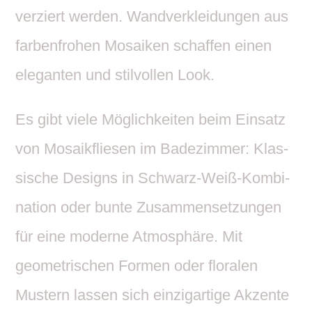
verziert werden. Wand­ver­klei­dungen aus
farben­frohen Mosaiken schaffen einen
eleganten und stil­vollen Look.
Es gibt viele Möglich­keiten beim Einsatz
von Mosa­ik­fliesen im Bade­zimmer: Klas­
si­sche Designs in Schwarz-Weiß-Kombi­
na­tion oder bunte Zusam­men­set­zungen
für eine moderne Atmo­sphäre. Mit
geome­tri­schen Formen oder floralen
Mustern lassen sich einzig­ar­tige Akzente