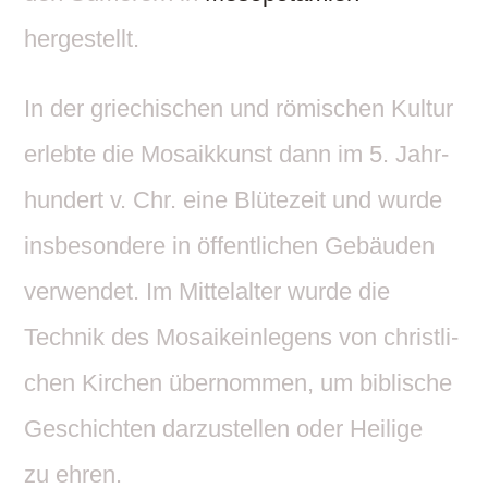
hergestellt.
In der grie­chi­schen und römi­schen Kultur
erlebte die Mosa­ik­kunst dann im 5. Jahr­
hun­dert v. Chr. eine Blüte­zeit und wurde
insbe­son­dere in öffent­li­chen Gebäuden
verwendet. Im Mittel­alter wurde die
Technik des Mosa­ik­ein­le­gens von christ­li­
chen Kirchen über­nommen, um bibli­sche
Geschichten darzu­stellen oder Heilige
zu ehren.