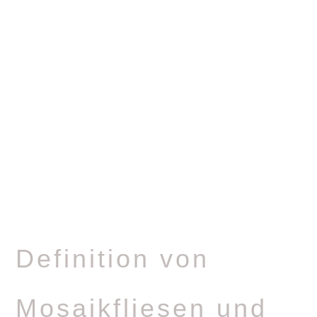
Defi­ni­tion von
Mosa­ik­fliesen und