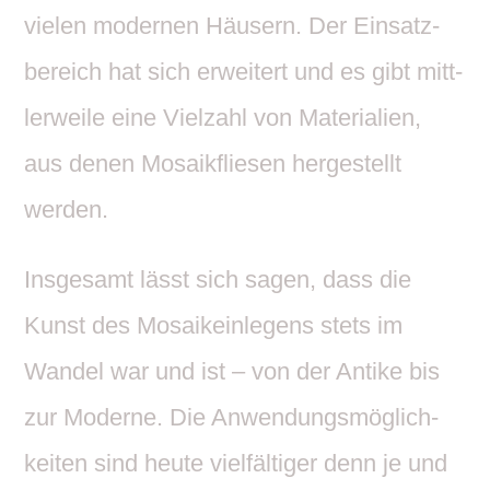
vielen modernen Häusern. Der Einsatz­
be­reich hat sich erwei­tert und es gibt mitt­
ler­weile eine Viel­zahl von Mate­ria­lien,
aus denen Mosa­ik­fliesen herge­stellt
werden.
Insge­samt lässt sich sagen, dass die
Kunst des Mosa­ik­ein­le­gens stets im
Wandel war und ist – von der Antike bis
zur Moderne. Die Anwen­dungs­mög­lich­
keiten sind heute viel­fäl­tiger denn je und