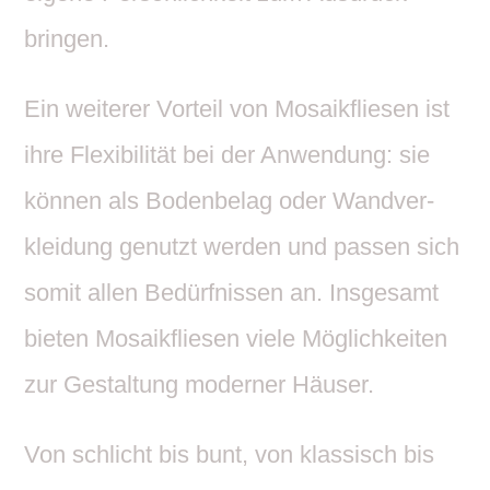
bringen.
Ein weiterer Vorteil von Mosa­ik­fliesen ist
ihre Flexi­bi­lität bei der Anwen­dung: sie
können als Boden­belag oder Wand­ver­
klei­dung genutzt werden und passen sich
somit allen Bedürf­nissen an. Insge­samt
bieten Mosa­ik­fliesen viele Möglich­keiten
zur Gestal­tung moderner Häuser.
Von schlicht bis bunt, von klas­sisch bis