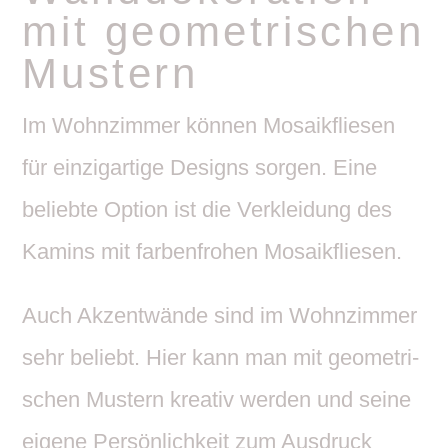
mit geome­tri­schen
Mustern
Im Wohn­zimmer können Mosa­ik­fliesen
für einzig­ar­tige Designs sorgen. Eine
beliebte Option ist die Verklei­dung des
Kamins mit farben­frohen Mosaikfliesen.
Auch Akzent­wände sind im Wohn­zimmer
sehr beliebt. Hier kann man mit geome­tri­
schen Mustern kreativ werden und seine
eigene Persön­lich­keit zum Ausdruck