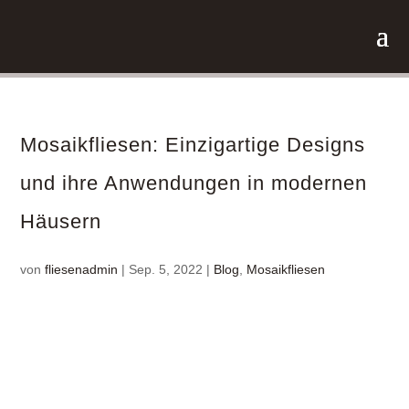
Mosa­ik­fliesen: Einzig­ar­tige Designs
und ihre Anwen­dungen in modernen
Häusern
von
fliesenadmin
|
Sep. 5, 2022
|
Blog
,
Mosaikfliesen