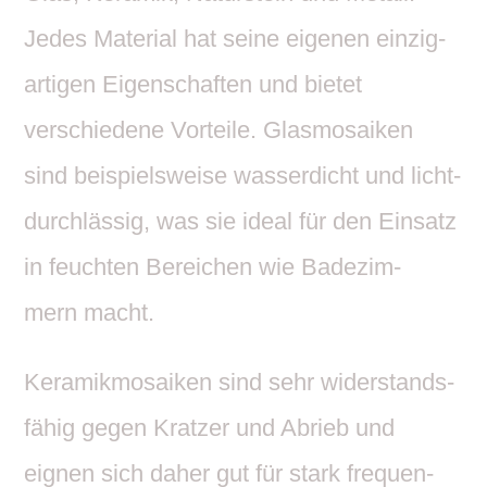
Jedes Mate­rial hat seine eigenen einzig­
ar­tigen Eigen­schaften und bietet
verschie­dene Vorteile. Glas­mo­saiken
sind beispiels­weise wasser­dicht und licht­
durch­lässig, was sie ideal für den Einsatz
in feuchten Berei­chen wie Bade­zim­
mern macht.
Kera­mik­mo­saiken sind sehr wider­stands­
fähig gegen Kratzer und Abrieb und
eignen sich daher gut für stark frequen­