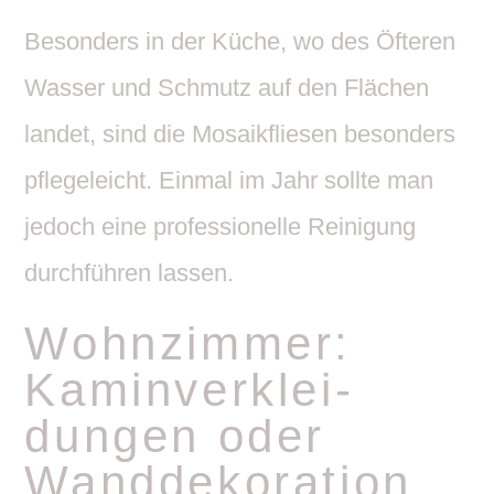
Beson­ders in der Küche, wo des Öfteren
Wasser und Schmutz auf den Flächen
landet, sind die Mosa­ik­fliesen beson­ders
pfle­ge­leicht. Einmal im Jahr sollte man
jedoch eine profes­sio­nelle Reini­gung
durch­führen lassen.
Wohn­zimmer:
Kamin­ver­klei­
dungen oder
Wand­de­ko­ra­tion