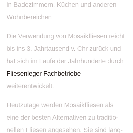
in Bade­zim­mern, Küchen und anderen
Wohnbereichen.
Die Verwen­dung von Mosa­ik­fliesen reicht
bis ins 3. Jahr­tau­send v. Chr zurück und
hat sich im Laufe der Jahr­hun­derte durch
Flie­sen­leger Fach­be­triebe
weiterentwickelt.
Heut­zu­tage werden Mosa­ik­fliesen als
eine der besten Alter­na­tiven zu tradi­tio­
nellen Fliesen ange­sehen. Sie sind lang­