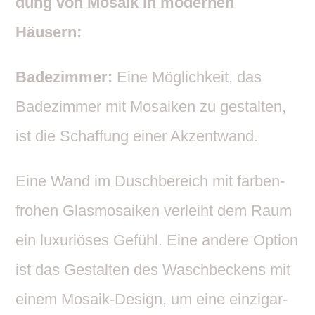
dung von Mosaik in modernen
Häusern:
Bade­zimmer:
Eine Möglich­keit, das
Bade­zimmer mit Mosaiken zu gestalten,
ist die Schaf­fung einer Akzentwand.
Eine Wand im Dusch­be­reich mit farben­
frohen Glas­mo­saiken verleiht dem Raum
ein luxu­riöses Gefühl. Eine andere Option
ist das Gestalten des Wasch­be­ckens mit
einem Mosaik-Design, um eine einzig­ar­